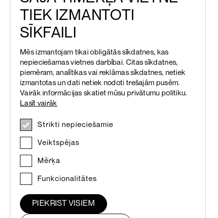
LATVIAN
TIEK IZMANTOTI
LATVIAN
SĪKFAILI
ENGLISH
Mēs izmantojam tikai obligātās sīkdatnes, kas
nepieciešamas vietnes darbībai. Citas sīkdatnes,
piemēram, analītikas vai reklāmas sīkdatnes, netiek
izmantotas un dati netiek nodoti trešajām pusēm.
Vairāk informācijas skatiet mūsu privātumu politiku.
Lasīt vairāk
Strikti nepieciešamie
Veiktspējas
Mērķa
Funkcionalitātes
PIEKRIST VISIEM