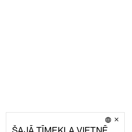
×
ŠAJĀ TĪMEKĻA VIETNĒ